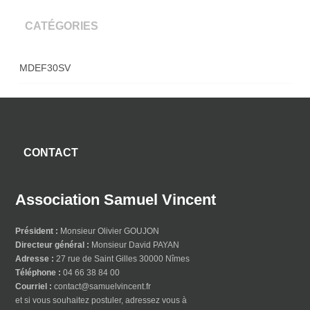
CATÉGORIES
MDEF30SV
CONTACT
Association Samuel Vincent
Président :
Monsieur Olivier GOUJON
Directeur général :
Monsieur David PAYAN
Adresse :
27 rue de Saint Gilles 30000 Nîmes
Téléphone :
04 66 38 84 00
Courriel :
contact@samuelvincent.fr
et si vous souhaitez postuler, adressez vous à