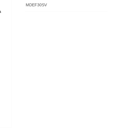
MDEF30SV
à